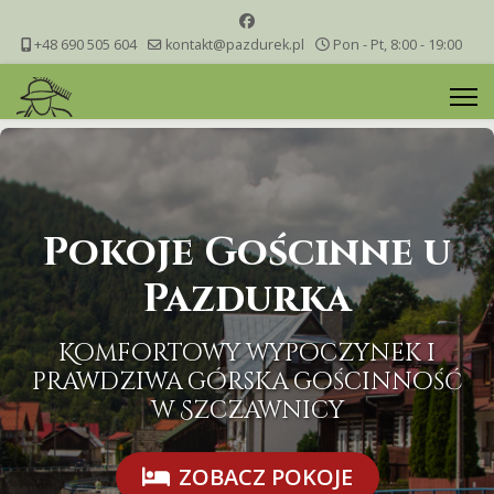
+48 690 505 604
kontakt@pazdurek.pl
Pon - Pt, 8:00 - 19:00
Pokoje Gościnne u
Pazdurka
Komfortowy wypoczynek i
prawdziwa górska gościnność
w Szczawnicy
ZOBACZ POKOJE